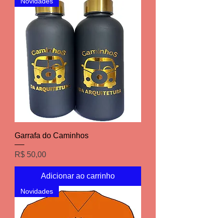
Novidades
Garrafa do Caminhos
Preço
R$ 50,00
Adicionar ao carrinho
Novidades