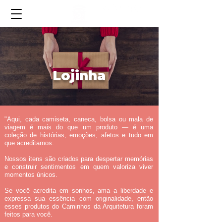
Lojinha
"Aqui, cada camiseta, caneca, bolsa ou mala de
viagem é mais do que um produto — é uma
coleção de histórias, emoções, afetos e tudo em
que acreditamos.
Nossos itens são criados para despertar memórias
e construir sentimentos em quem valoriza viver
momentos únicos.
Se você acredita em sonhos, ama a liberdade e
expressa sua essência com originalidade, então
esses produtos do Caminhos da Arquitetura foram
feitos para você.