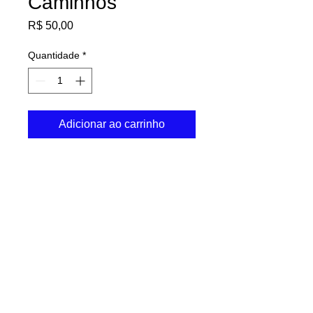
Caminhos
Preço
R$ 50,00
Quantidade
*
Adicionar ao carrinho
Garrafa de água 500 ml 
Nosso escritório:
Rua José Antonio Romeno Neme, 259 | 1303 Jd São
Dimas
São José dos Campos, SP
Telefone:
1298141-7858
CEP:
12245-400
contato@caminhosdaarquitetura.com
Siga a gente