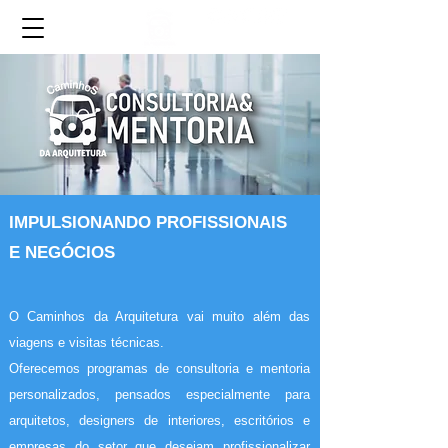
IMPULSIONANDO PROFISSIONAIS
E NEGÓCIOS
O Caminhos da Arquitetura vai muito além das
viagens e visitas técnicas.
Oferecemos programas de consultoria e mentoria
personalizados, pensados especialmente para
arquitetos, designers de interiores, escritórios e
empresas do setor que desejam profissionalizar