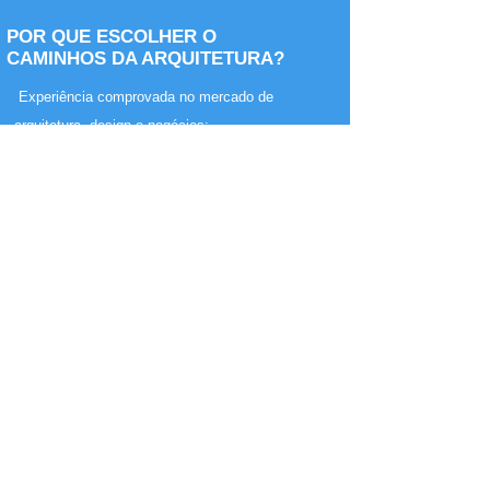
POR QUE ESCOLHER O
CAMINHOS DA ARQUITETURA?
Experiência comprovada no mercado de
arquitetura, design e negócios;
Abordagem personalizada, adaptada aos desafios
e metas de cada cliente;
Rede de contatos qualificada, com acesso a
parceiros estratégicos e oportunidades reais;
Metodologia completa, que vai da análise profunda
à implementação de soluções práticas.
RESULTADOS ESPERADOS
Fortalecimento da marca no setor
Aumento de vendas e visibilidade digital
Alinhamento da equipe com os valores e metas da
de processos, canais e ferramentas de gestão