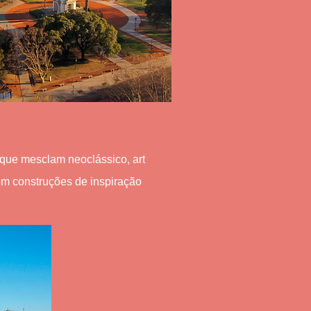
 que mesclam neoclássico, art
com construções de inspiração