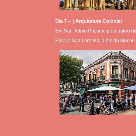
Dia 7 – | Arquitetura Colonial
Em San Telmo Passeio pelo bairro his
Pasaje San Lorenzo, além do Museu d