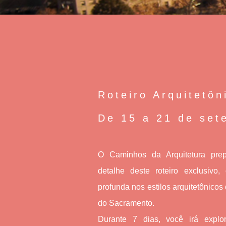
Roteiro Arquitetô
De 15 a 21 de set
O Caminhos da Arquitetura pre
detalhe deste roteiro exclusivo
profunda nos estilos arquitetônico
do Sacramento.
Durante 7 dias, você irá expl